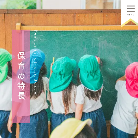
MENU
Features of childcare
保育の特長